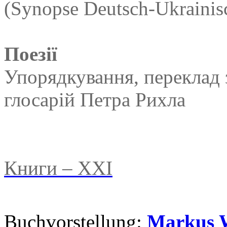
(Synopse Deutsch-Ukrainis
Поезії
Упорядкування, переклад з
глосарій Петра Рихла
Книги – XXI
Buchvorstellung:
Markus W