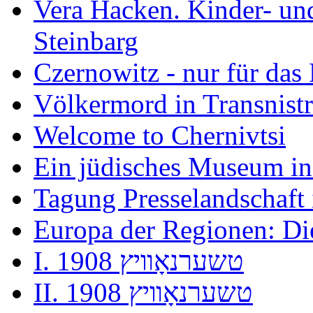
Vera Hacken. Kinder- und
Steinbarg
Czernowitz - nur für das 
Völkermord in Transnist
Welcome to Chernivtsi
Ein jüdisches Museum in
Tagung Presselandschaft
Europa der Regionen: D
I. 1908 טשערנאָװיץ
II. 1908 טשערנאָװיץ